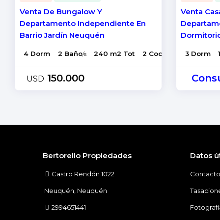
Venta De Bungalow Y
Venta Cas
Departamento Independiente En
Departame
Barrio Jardín Neuquén
Dormitori
4 Dorm
2 Baño
240 m2 Tot
2 Coch
3 Dorm
/s
150.000
Consu
USD
Bertorello Propiedades
Datos út
Castro Rendón 1022
Contact
Neuquén, Neuquén
Tasacion
2994651441
Fotograf