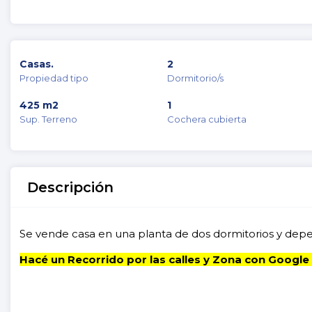
Casas.
2
Propiedad tipo
Dormitorio/s
425 m2
1
Sup. Terreno
Cochera cubierta
Descripción
Se vende casa en una planta de dos dormitorios y dep
Hacé un Recorrido por las calles y Zona con Google 