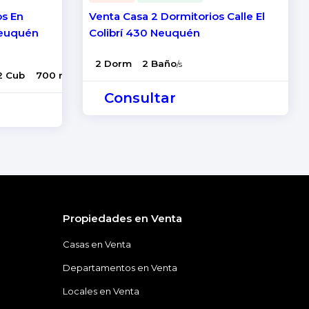
os En
Venta Casa 2 Dormitorios Calle El
Neuquén
Colibrí 430 Neuquén
2 Dorm
2 Baño
/s
2 Cub
700 m2 Tot
2 Coch
Consultar
Propiedades en Venta
Casas en Venta
Departamentos en Venta
Locales en Venta