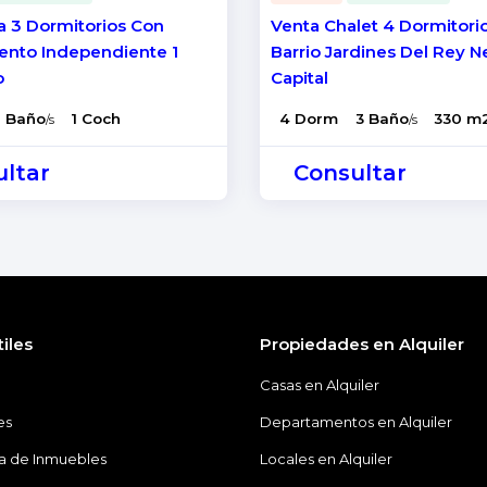
a 3 Dormitorios Con
Venta Chalet 4 Dormitori
nto Independiente 1
Barrio Jardines Del Rey 
o
Capital
1 Baño
1 Coch
4 Dorm
3 Baño
330 m
/s
/s
ltar
Consultar
iles
Propiedades en Alquiler
o
Casas en Alquiler
es
Departamentos en Alquiler
ía de Inmuebles
Locales en Alquiler