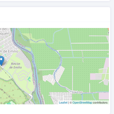
Leaflet
| ©
OpenStreetMap
contributors