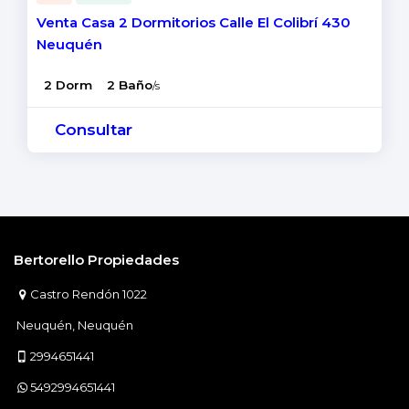
Venta Casa 2 Dormitorios Calle El Colibrí 430
Neuquén
2 Dorm
2 Baño
/s
Consultar
Bertorello Propiedades
Castro Rendón 1022
Neuquén, Neuquén
2994651441
5492994651441